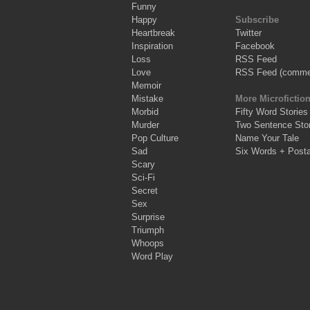
Funny
Happy
Subscribe
Heartbreak
Twitter
Inspiration
Facebook
Loss
RSS Feed
Love
RSS Feed (comme
Memoir
Mistake
More Microfictio
Morbid
Fifty Word Stories
Murder
Two Sentence Stor
Pop Culture
Name Your Tale
Sad
Six Words + Post
Scary
Sci-Fi
Secret
Sex
Surprise
Triumph
Whoops
Word Play