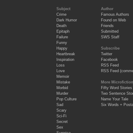
Subject
Author
Crime
Famous Authors
Dark Humor
Found on Web
Death
Friends
Epitaph
Submitted
Failure
SWS Staff
Funny
Happy
Subscribe
Heartbreak
Twitter
Inspiration
Facebook
Loss
RSS Feed
Love
RSS Feed (comme
Memoir
Mistake
More Microfictio
Morbid
Fifty Word Stories
Murder
Two Sentence Stor
Pop Culture
Name Your Tale
Sad
Six Words + Post
Scary
Sci-Fi
Secret
Sex
Surprise