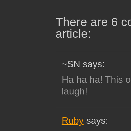
There are 6 c
article:
~SN says:
Ha ha ha! This 
laugh!
Ruby
says: