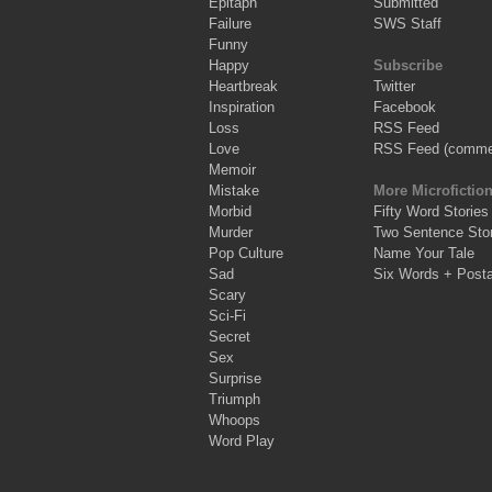
Epitaph
Submitted
Failure
SWS Staff
Funny
Happy
Subscribe
Heartbreak
Twitter
Inspiration
Facebook
Loss
RSS Feed
Love
RSS Feed (comme
Memoir
Mistake
More Microfictio
Morbid
Fifty Word Stories
Murder
Two Sentence Stor
Pop Culture
Name Your Tale
Sad
Six Words + Post
Scary
Sci-Fi
Secret
Sex
Surprise
Triumph
Whoops
Word Play