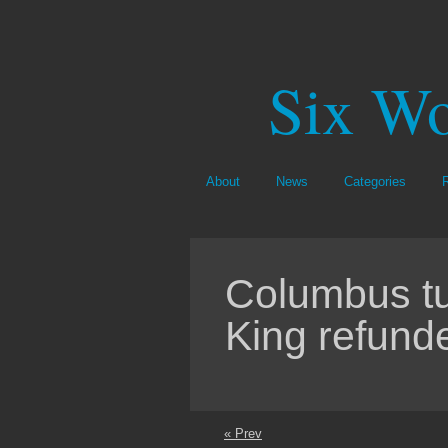
Six Wo
About
News
Categories
Columbus tu
King refund
« Prev