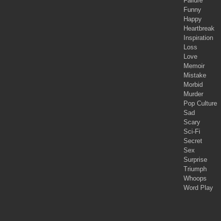
Failure
Funny
Happy
Heartbreak
Inspiration
Loss
Love
Memoir
Mistake
Morbid
Murder
Pop Culture
Sad
Scary
Sci-Fi
Secret
Sex
Surprise
Triumph
Whoops
Word Play