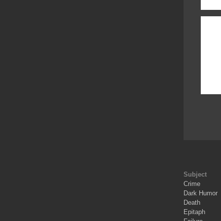
Subject
Crime
Dark Humor
Death
Epitaph