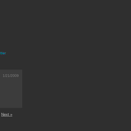
tter
1/21/2009
Next »