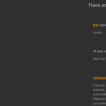
There ar
Bob
says
Lovely.
14 year ol
Well that
rolldorad
Podczas p
telefonie
podszedłe
Najbardzi
szczęśliw