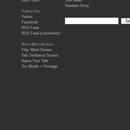
SWS Staff
Site News
Random Story
Subscribe
Twitter
Facebook
RSS Feed
RSS Feed (comments)
More Microfiction
Fifty Word Stories
Two Sentence Stories
Name Your Tale
Six Words + Postage