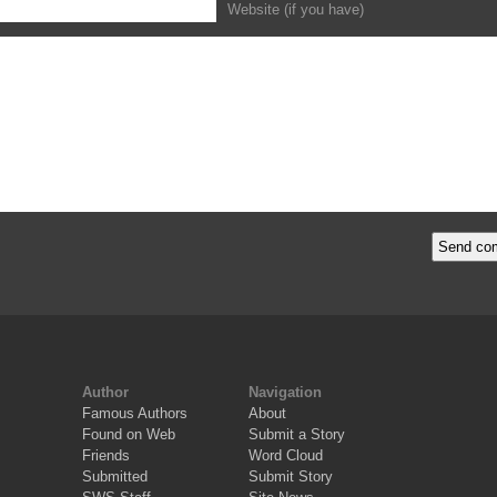
Website (if you have)
Author
Navigation
Famous Authors
About
Found on Web
Submit a Story
Friends
Word Cloud
Submitted
Submit Story