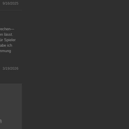
9/16/2025
prechen—
n lässt.
ür Spieler
abe ich
timmung
3/19/2026
d)