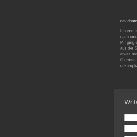
davidham
Ich vers
nach eine
Mir ging 
aus der S
etwas meh
überrasc
unkompli
Writ