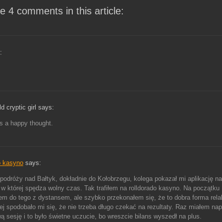
e 4 comments in this article:
:
d cryptic girl says:
’s a happy thought.
o kasyno
says:
odróży nad Bałtyk, dokładnie do Kołobrzegu, kolega pokazał mi aplikację na
, w której spędza wolny czas. Tak trafiłem na rolldorado kasyno. Na początku
m do tego z dystansem, ale szybko przekonałem się, że to dobra forma rela
ej spodobało mi się, że nie trzeba długo czekać na rezultaty. Raz miałem na
ą sesję i to było świetne uczucie, bo wreszcie bilans wyszedł na plus.