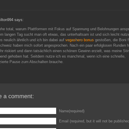
ilton994 says:
tehe total, warum Plattformen mit Fokus auf Spannung und Belohnungen ans
m langen Tag sucht man oft etwas, das unterhaltsam ist und sich leicht nutze
es neulich ähnlich und ich bin dabei auf
vegashero bonus
gestoßen, die Boni f
chweiz haben mich sofort angesprochen. Nach ein paar erfolglosen Runden h
r riskiert und dann tatsächlich einen schönen Gewinn erzielt, was meine S
hend gehoben hat. Seitdem nutze ich es manchmal, wenn ich eine schnelle,
zierte Pause zum Abschalten brauche.
e a comment:
Name(required)
Email (required, but it will not be publishe