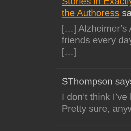
Stories in Exact
the Authoress
sa
[…] Alzheimer’s
friends every 
[…]
SThompson say
I don’t think I’v
Pretty sure, an