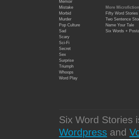
Memoir
Mistake
More Microfictio
Morbid
Fifty Word Stories
Murder
Two Sentence Stor
Pop Culture
Name Your Tale
Sad
Six Words + Post
Scary
Sci-Fi
Secret
Sex
Surprise
Triumph
Whoops
Word Play
Six Word Stories 
Wordpress
and
V