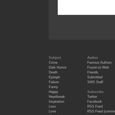
Subject
Author
Crime
Famous Authors
Dark Humor
Found on Web
Death
Friends
Epitaph
Submitted
Failure
SWS Staff
Funny
Happy
Subscribe
Heartbreak
Twitter
Inspiration
Facebook
Loss
RSS Feed
Love
RSS Feed (comme