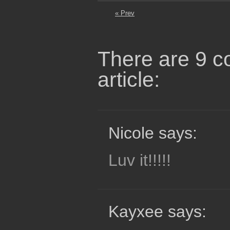
« Prev
There are 9 c
article:
Nicole says:
Luv it!!!!!
Kayxee says: