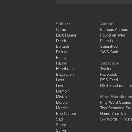
Subject
Author
Crime
Famous Authors
Dark Humor
Found on Web
Death
Friends
Epitaph
Submitted
Failure
SWS Staff
Funny
Happy
Subscribe
Heartbreak
Twitter
Inspiration
Facebook
Loss
RSS Feed
Love
RSS Feed (comme
Memoir
Mistake
More Microfictio
Morbid
Fifty Word Stories
Murder
Two Sentence Stor
Pop Culture
Name Your Tale
Sad
Six Words + Post
Scary
Sci-Fi